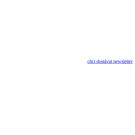
databáze fyzioterapeutů a učitelů pohybu
chci dostávat newsletter