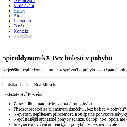
O konceptu
Vzdělávání
Kurzy
Akce
Literatura
O nás
Kontakt
Ke stažení
Spiraldynamik® Bez bolesti v pohybu
Největším nepřítelem anatomicky správného pohybu jsou špatné pohyb
Christian Larsen, Bea Miescher
nakladatelství Poznání
Zdraví díky anatomicky správnému pohybu
Přirozenost stojí za tajemstvím úspěchu „bez bolesti v pohybu“
Největším nepřítelem přirozenosti jsou špatné pohybové návyk
Nejdůležitější archaické pohyby (
chůze, úchop, hod, opora atd)
Integrace a cvičení
archaick
ých
pohyb
ů
i v běžném životě