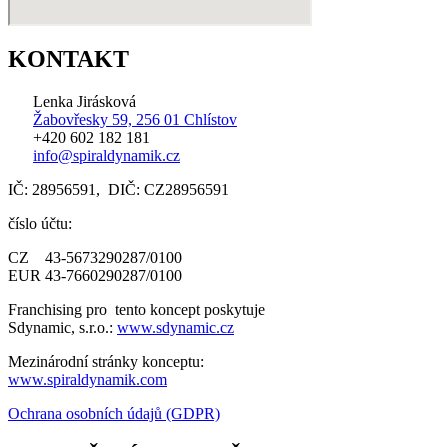
KONTAKT
Lenka Jirásková
Žabovřesky 59, 256 01 Chlístov
+420 602 182 181
info@spiraldynamik.cz
IČ: 28956591, DIČ: CZ28956591
číslo účtu:
CZ 43-5673290287/0100
EUR 43-7660290287/0100
Franchising pro tento koncept poskytuje
Sdynamic, s.r.o.:
www.sdynamic.cz
Mezinárodní stránky konceptu:
www.spiraldynamik.com
Ochrana osobních údajů (GDPR)