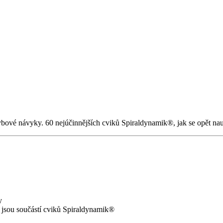
ové návyky. 60 nejúčinnějších cviků Spiraldynamik®, jak se opět nauč
y
jsou součástí cviků
Spiraldynamik
®