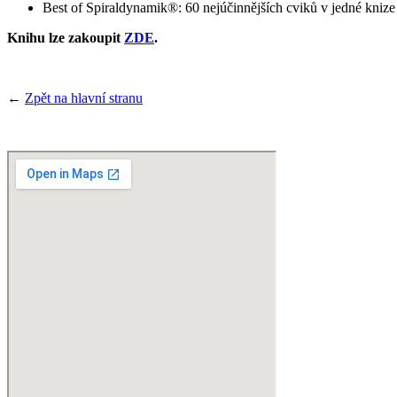
Best of Spiraldynamik
®
: 60 nejúčinnějších cviků v jedné kniz
Knihu lze zakoupit
ZDE
.
←
Zpět na hlavní stranu