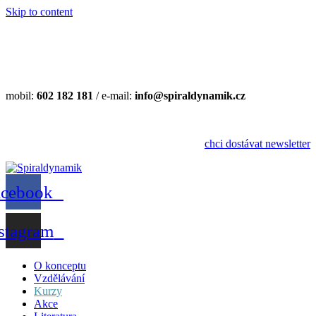
Skip to content
mobil:
602 182 181
/ e-mail:
info@spiraldynamik.cz
databáze fyzioterapeutů a učitelů pohybu
chci dostávat newsletter
acebook
stagram
O konceptu
Vzdělávání
Kurzy
Akce