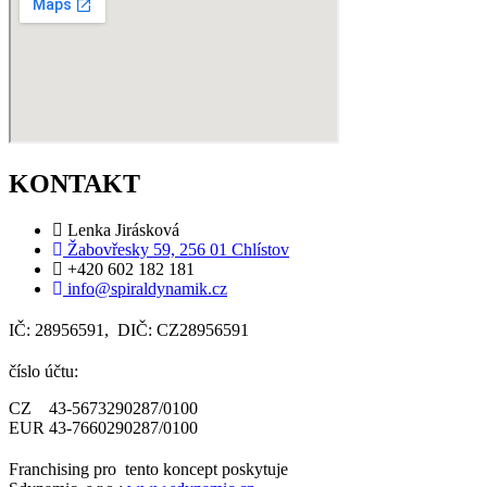
KONTAKT
Lenka Jirásková
Žabovřesky 59, 256 01 Chlístov
+420 602 182 181
info@spiraldynamik.cz
IČ: 28956591, DIČ: CZ28956591
číslo účtu:
CZ 43-5673290287/0100
EUR 43-7660290287/0100
Franchising pro tento koncept poskytuje