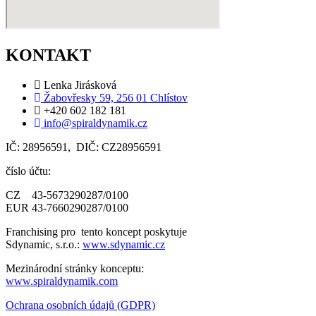
KONTAKT
Lenka Jirásková
Žabovřesky 59, 256 01 Chlístov
+420 602 182 181
info@spiraldynamik.cz
IČ: 28956591, DIČ: CZ28956591
číslo účtu:
CZ 43-5673290287/0100
EUR 43-7660290287/0100
Franchising pro tento koncept poskytuje
Sdynamic, s.r.o.:
www.sdynamic.cz
Mezinárodní stránky konceptu:
www.spiraldynamik.com
Ochrana osobních údajů (GDPR)