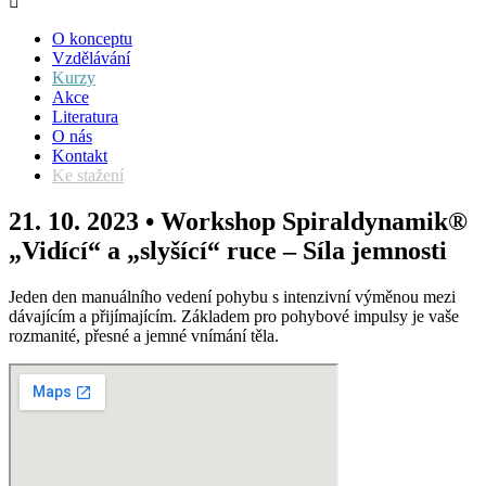
O konceptu
Vzdělávání
Kurzy
Akce
Literatura
O nás
Kontakt
Ke stažení
21. 10. 2023 • Workshop Spiraldynamik®
„Vidící“ a „slyšící“ ruce – Síla jemnosti
Jeden den manuálního vedení pohybu s intenzivní výměnou mezi
dávajícím a přijímajícím. Základem pro pohybové impulsy je vaše
rozmanité, přesné a jemné vnímání těla.