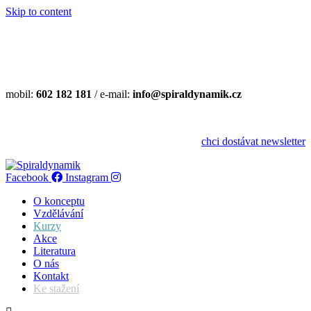
Skip to content
mobil:
602 182 181
/ e-mail:
info@spiraldynamik.cz
databáze fyzioterapeutů a učitelů pohybu
chci dostávat newsletter
Facebook
Instagram
O konceptu
Vzdělávání
Kurzy
Akce
Literatura
O nás
Kontakt
Ke stažení