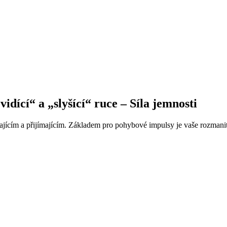
dící“ a „slyšící“ ruce – Síla jemnosti
ícím a přijímajícím. Základem pro pohybové impulsy je vaše rozmanité