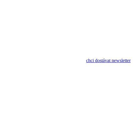
databáze fyzioterapeutů a učitelů pohybu
chci dostávat newsletter