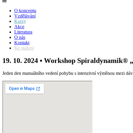
O konceptu
Vzdělávání
Kurzy
Akce
Literatura
O nás
Kontakt
Ke stažení
19. 10. 2024 • Workshop Spiraldynamik® „vi
Jeden den manuálního vedení pohybu s intenzivní výměnou mezi dávaj