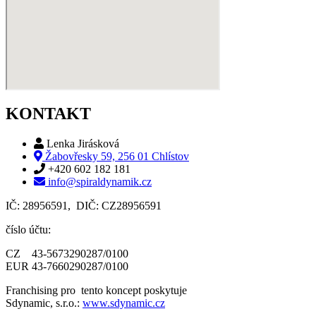
KONTAKT
Lenka Jirásková
Žabovřesky 59, 256 01 Chlístov
+420 602 182 181
info@spiraldynamik.cz
IČ: 28956591, DIČ: CZ28956591
číslo účtu:
CZ 43-5673290287/0100
EUR 43-7660290287/0100
Franchising pro tento koncept poskytuje
Sdynamic, s.r.o.:
www.sdynamic.cz